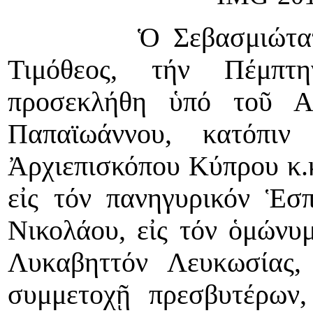
Ὁ Σεβασμιώτατος Μ
Τιμόθεος, τήν Πέμπτη
προσεκλήθη ὑπό τοῦ Α
Παπαϊωάννου, κατόπιν
Ἀρχιεπισκόπου Κύπρου κ.
εἰς τόν πανηγυρικόν Ἑσπ
Νικολάου, εἰς τόν ὁμώνυμ
Λυκαβηττόν Λευκωσίας,
συμμετοχῇ πρεσβυτέρων,