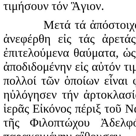
τιμήσουν τόν Ἃγιον.
Μετά τά ἀπόστοιχα, ὁ
ἀνεφέρθη εἰς τάς ἀρετά
ἐπιτελούμενα θαύματα, ὡς
ἀποδιδομένην εἰς αὐτόν τι
πολλοί τῶν ὁποίων εἶναι 
ηὐλόγησεν τήν ἀρτοκλασί
ἱερᾶς Εἰκόνος πέριξ τοῦ Ν
τῆς Φιλοπτώχου Ἀδελφό