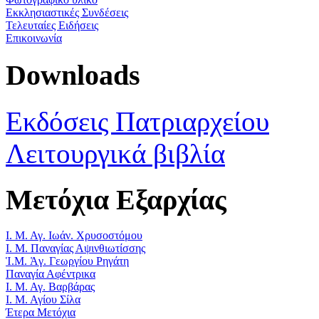
Εκκλησιαστικές Συνδέσεις
Τελευταίες Ειδήσεις
Επικοινωνία
Downloads
Εκδόσεις Πατριαρχείου
Λειτουργικά βιβλία
Μετόχια Εξαρχίας
Ι. Μ. Αγ. Ιωάν. Χρυσοστόμου
Ι. Μ. Παναγίας Αψινθιωτίσσης
Ἱ.Μ. Ἁγ. Γεωργίου Ρηγάτη
Παναγία Αφέντρικα
Ι. Μ. Αγ. Βαρβάρας
Ι. Μ. Αγίου Σίλα
Έτερα Μετόχια