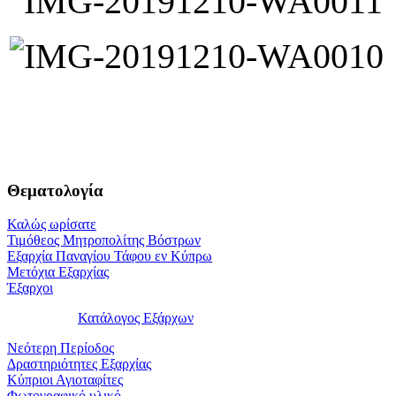
Θεματολογία
Καλώς ωρίσατε
Τιμόθεος Μητροπολίτης Βόστρων
Εξαρχία Παναγίου Τάφου εν Κύπρω
Μετόχια Εξαρχίας
Έξαρχοι
Κατάλογος Εξάρχων
Νεότερη Περίοδος
Δραστηριότητες Εξαρχίας
Κύπριοι Αγιοταφίτες
Φωτογραφικό υλικό