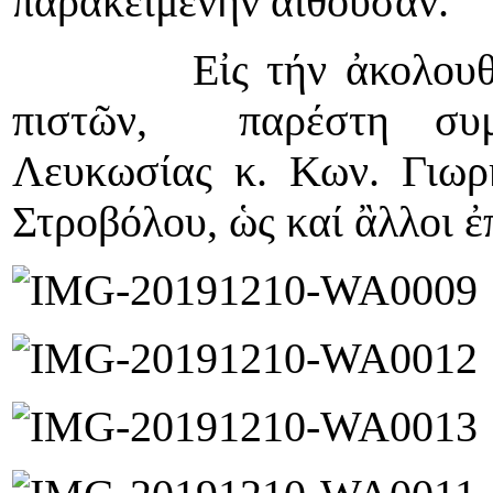
παρακειμένην αἲθουσαν.
Εἰς τήν ἀκολουθίαν,
πιστῶν, παρέστη συμ
Λευκωσίας κ. Κων. Γιωρ
Στροβόλου, ὡς καί ἂλλοι 