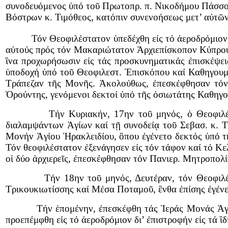
συνοδευόμενος ὑπό τοῦ Πρωτοπρ. π. Νικοδήμου Πάσσοβ,
Βόστρων κ. Τιμόθεος, κατόπιν συνενοήσεως μετ’ αὐτῶ
Τόν Θεοφιλέστατον ὑπεδέχθη εἰς τό ἀεροδρόμιον, 
αὐτούς πρός τόν Μακαριώτατον Ἀρχιεπίσκοπον Κύπρου 
ἳνα προχωρήσωσιν εἰς τάς προσκυνηματικάς ἐπισκέψε
ὑποδοχή ὑπό τοῦ Θεοφιλεστ. Ἐπισκόπου καί Καθηγουμ
Τράπεζαν τῆς Μονῆς. Ἀκολούθως, ἐπεσκέφθησαν τόν 
Ὀρούντης, γενόμενοι δεκτοί ὑπό τῆς ὁσιωτάτης Καθηγ
Τήν Κυριακήν, 17ην τοῦ μηνός, ὁ Θεοφιλέστατος
διαλαμψάντων Ἁγίων καί τῇ συνοδείᾳ τοῦ Σεβασ. κ. 
Μονήν Ἁγίου Ἡρακλειδίου, ὃπου ἐγένετο δεκτός ὑπό τ
Τόν θεοφιλέστατον ἐξενάγησεν εἰς τόν τάφον καί τό Κε
οἱ δύο ἀρχιερεῖς, ἐπεσκέφθησαν τόν Πανιερ. Μητροπολί
Τήν 18ην τοῦ μηνός, Δευτέραν, τόν Θεοφιλέστατο
Τρικουκιωτίσσης καί Μέσα Ποταμοῦ, ἒνθα ἐπίσης ἐγένε
Τήν ἑπομένην, ἐπεσκέφθη τάς Ἱεράς Μονάς Ἁγ. Θέκ
προεπέμφθη εἰς τό ἀεροδρόμιον δι’ ἐπιστροφήν εἰς τά ἲδ