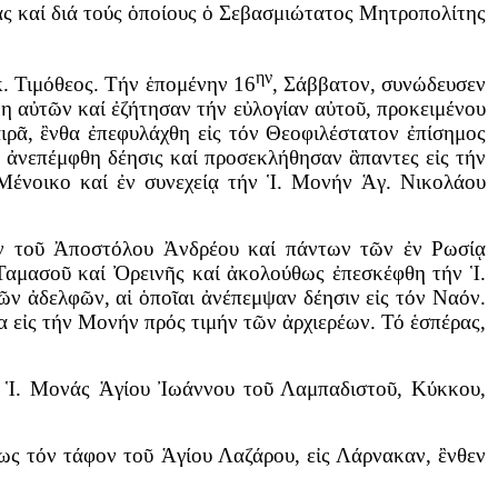
ας καί διά τούς ὁποίους ὁ Σεβασμιώτατος Μητροπολίτης
ην
. Τιμόθεος. Τήν ἑπομένην 16
, Σάββατον, συνώδευσεν
 αὐτῶν καί ἐζήτησαν τήν εὐλογίαν αὐτοῦ, προκειμένου
ρᾶ, ἒνθα ἐπεφυλάχθη εἰς τόν Θεοφιλέστατον ἐπίσημος
ἀνεπέμφθη δέησις καί προσεκλήθησαν ἃπαντες εἰς τήν
Μένοικο καί ἐν συνεχείᾳ τήν Ἱ. Μονήν Ἁγ. Νικολάου
 τοῦ Ἀποστόλου Ἀνδρέου καί πάντων τῶν ἐν Ρωσίᾳ
Ταμασοῦ καί Ὀρεινῆς καί ἀκολούθως ἐπεσκέφθη τήν Ἱ.
ν ἀδελφῶν, αἱ ὁποῖαι ἀνέπεμψαν δέησιν εἰς τόν Ναόν.
α εἰς τήν Μονήν πρός τιμήν τῶν ἀρχιερέων. Τό ἑσπέρας,
Ἱ. Μονάς Ἁγίου Ἰωάννου τοῦ Λαμπαδιστοῦ, Κύκκου,
τόν τάφον τοῦ Ἁγίου Λαζάρου, εἰς Λάρνακαν, ἒνθεν