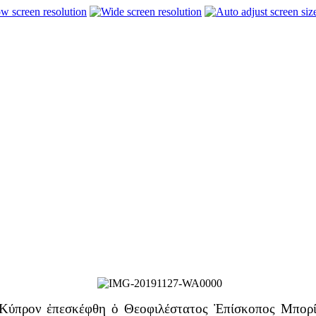
ν ἐπεσκέφθη ὁ Θεοφιλέστατος Ἐπίσκοπος Μπορίσοβ 