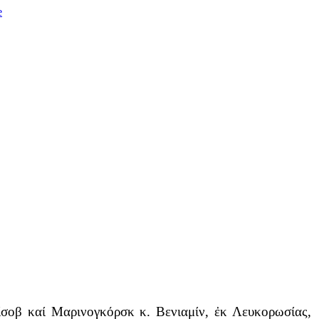
καί Μαρινογκόρσκ κ. Βενιαμίν, ἐκ Λευκορωσίας,