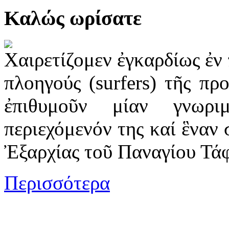
Καλώς ωρίσατε
Χαιρετίζομεν ἐγκαρδίως ἐν 
πλοηγούς (surfers) τῆς προ
ἐπιθυμοῦν μίαν γνωρι
περιεχόμενόν της καί ἓναν 
Ἐξαρχίας τοῦ Παναγίου Τά
Περισσότερα