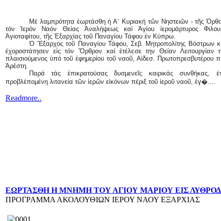
Μέ λαμπρότητα ἑωρτάσθη ἡ Α΄ Κυριακή τῶν Νηστειῶν - τῆς Ὀρθοδ
τόν Ἱερόν Ναόν Θείας Ἀναλήψεως καί Ἁγίου ἱερομάρτυρος Φιλου
Ἁγιοταφίτου, τῆς Ἐξαρχίας τοῦ Παναγίου Τάφου ἐν Κύπρω.
Ὁ Ἔξαρχος τοῦ Παναγίου Τάφου, Σεβ. Μητροπολίτης Βόστρων κ.
ἐχοροστάτησεν εἰς τόν Ὄρθρον καί ἐτέλεσε την Θείαν Λειτουργίαν τ
πλαισιούμενος ὑπό τοῦ ἐφημερίου τοῦ ναοῦ, Αἰδεσ. Πρωτοπρεσβυτέρου π
Ἀρέστη.
Παρά τάς ἐπικρατούσας δυσμενεῖς καιρικάς συνθήκας, ἐ
προβλέπομένη λιτανεία τῶν ἱερῶν εἰκόνων πέριξ τοῦ ἱεροῦ ναοῦ, ἐγ�....
Readmore..
ΕΩΡΤΑΣΘΗ Η ΜΝΗΜΗ ΤΟΥ ΑΓΙΟΥ ΜΑΡΙΟΥ ΕΙΣ ΛΥΘΡΟ
ΠΡΟΓΡΑΜΜΑ ΑΚΟΛΟΥΘΙΩΝ ΙΕΡΟΥ ΝΑΟΥ ΕΞΑΡΧΙΑΣ
.