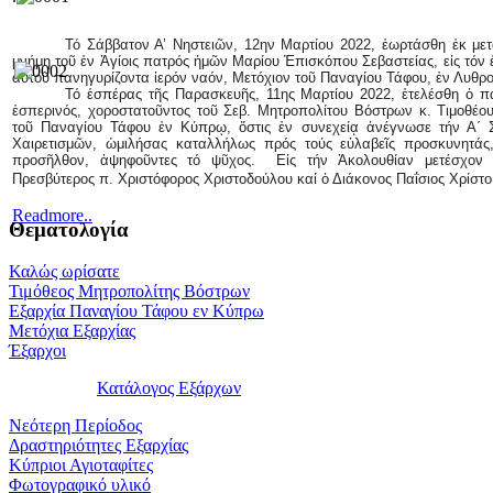
Τό Σάββατον Α’ Νηστειῶν, 12ην Μαρτίου 2022, ἑωρτάσθη ἐκ με
μνήμη τοῦ ἐν Ἁγίοις πατρός ἡμῶν Μαρίου Ἐπισκόπου Σεβαστείας, εἰς τόν 
αὐτοῦ πανηγυρίζοντα ἱερόν ναόν, Μετόχιον τοῦ Παναγίου Τάφου, ἐν Λυθρ
Τό ἑσπέρας τῆς Παρασκευῆς, 11ης Μαρτίου 2022, ἐτελέσθη ὁ π
ἑσπερινός, χοροστατοῦντος τοῦ Σεβ. Μητροπολίτου Βόστρων κ. Τιμοθέο
τοῦ Παναγίου Τάφου ἐν Κύπρῳ, ὅστις ἐν συνεχείᾳ ἀνέγνωσε τήν Α΄ 
Χαιρετισμῶν, ὡμιλήσας καταλλήλως πρός τούς εὐλαβεῖς προσκυνητάς,
προσῆλθον, ἀψηφοῦντες τό ψῦχος. Εἰς τήν Ἀκολουθίαν μετέσχον ὁ
Πρεσβύτερος π. Χριστόφορος Χριστοδούλου καί ὁ Διάκονος Παΐσιος Χρίστο
Readmore..
Θεματολογία
Καλώς ωρίσατε
Τιμόθεος Μητροπολίτης Βόστρων
Εξαρχία Παναγίου Τάφου εν Κύπρω
Μετόχια Εξαρχίας
Έξαρχοι
Κατάλογος Εξάρχων
Νεότερη Περίοδος
Δραστηριότητες Εξαρχίας
Κύπριοι Αγιοταφίτες
Φωτογραφικό υλικό