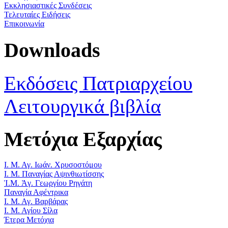
Εκκλησιαστικές Συνδέσεις
Τελευταίες Ειδήσεις
Επικοινωνία
Downloads
Εκδόσεις Πατριαρχείου
Λειτουργικά βιβλία
Μετόχια Εξαρχίας
Ι. Μ. Αγ. Ιωάν. Χρυσοστόμου
Ι. Μ. Παναγίας Αψινθιωτίσσης
Ἱ.Μ. Ἁγ. Γεωργίου Ρηγάτη
Παναγία Αφέντρικα
Ι. Μ. Αγ. Βαρβάρας
Ι. Μ. Αγίου Σίλα
Έτερα Μετόχια