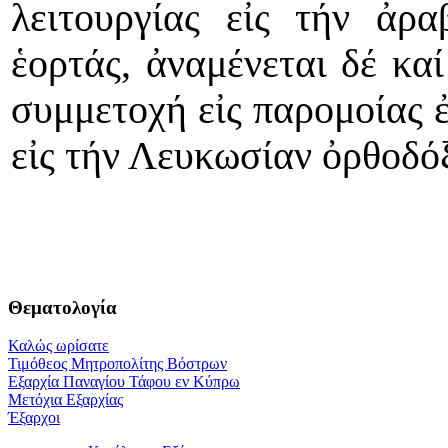
λειτουργίας εἰς τήν ἀρ
ἑορτάς, ἀναμένεται δέ καί
συμμετοχή εἰς παρομοίας ἐ
εἰς τήν Λευκωσίαν ὀρθοδ
Θεματολογία
Καλώς ωρίσατε
Τιμόθεος Μητροπολίτης Βόστρων
Εξαρχία Παναγίου Τάφου εν Κύπρω
Μετόχια Εξαρχίας
Έξαρχοι