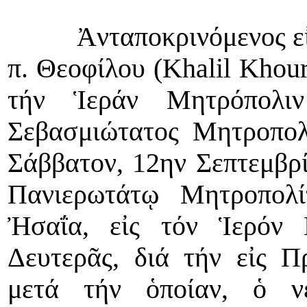
Ἀνταποκρινόμενος εἰς 
π. Θεοφίλου (
Khalil
Khou
τήν Ἱεράν Μητρόπολι
Σεβασμιώτατος Μητροπολ
Σάββατον, 12ην Σεπτεμβρί
Πανιερωτάτῳ Μητροπολ
Ἠσαΐα, εἰς τόν Ἱερόν
Δευτερᾶς, διά τήν εἰς Π
μετά τήν ὁποίαν, ὁ νε