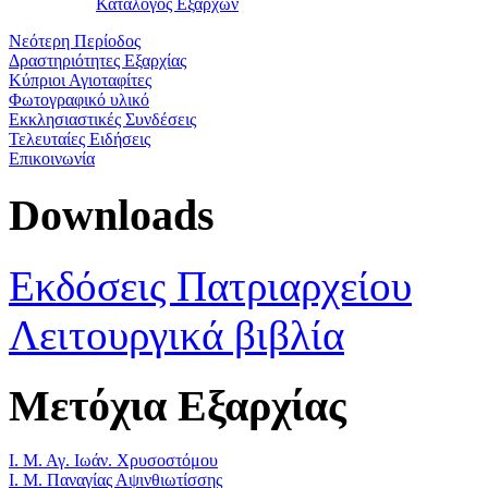
Κατάλογος Εξάρχων
Νεότερη Περίοδος
Δραστηριότητες Εξαρχίας
Κύπριοι Αγιοταφίτες
Φωτογραφικό υλικό
Εκκλησιαστικές Συνδέσεις
Τελευταίες Ειδήσεις
Επικοινωνία
Downloads
Εκδόσεις Πατριαρχείου
Λειτουργικά βιβλία
Μετόχια Εξαρχίας
Ι. Μ. Αγ. Ιωάν. Χρυσοστόμου
Ι. Μ. Παναγίας Αψινθιωτίσσης