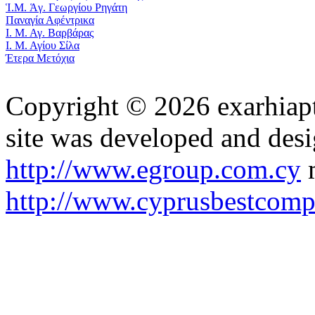
Ἱ.Μ. Ἁγ. Γεωργίου Ρηγάτη
Παναγία Αφέντρικα
Ι. Μ. Αγ. Βαρβάρας
Ι. Μ. Αγίου Σίλα
Έτερα Μετόχια
Copyright © 2026 exarhiapt
site was developed and des
http://www.egroup.com.cy
m
http://www.cyprusbestcomp