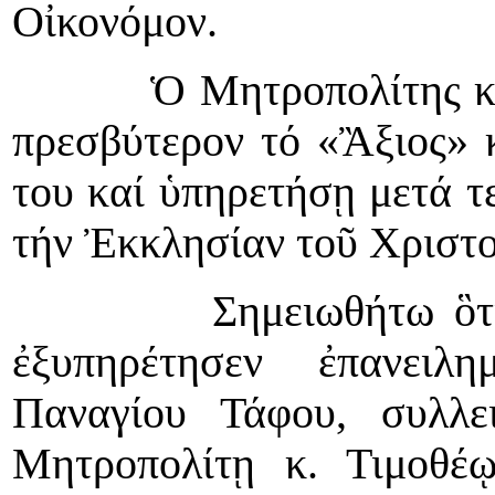
Οἰκονόμον.
Ὁ Μητροπολίτης κ. Τιμ
πρεσβύτερον τό «Ἂξιος» 
του καί ὑπηρετήσῃ μετά τ
τήν Ἐκκλησίαν τοῦ Χριστο
Σημειωθήτω ὃτι, ὡς 
ἐξυπηρέτησεν ἐπανειλ
Παναγίου Τάφου, συλλε
Μητροπολίτῃ κ. Τιμοθέῳ