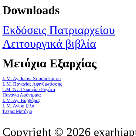
Downloads
Εκδόσεις Πατριαρχείου
Λειτουργικά βιβλία
Μετόχια Εξαρχίας
Ι. Μ. Αγ. Ιωάν. Χρυσοστόμου
Ι. Μ. Παναγίας Αψινθιωτίσσης
Ἱ.Μ. Ἁγ. Γεωργίου Ρηγάτη
Παναγία Αφέντρικα
Ι. Μ. Αγ. Βαρβάρας
Ι. Μ. Αγίου Σίλα
Έτερα Μετόχια
Copyright © 2026 exarhiapt