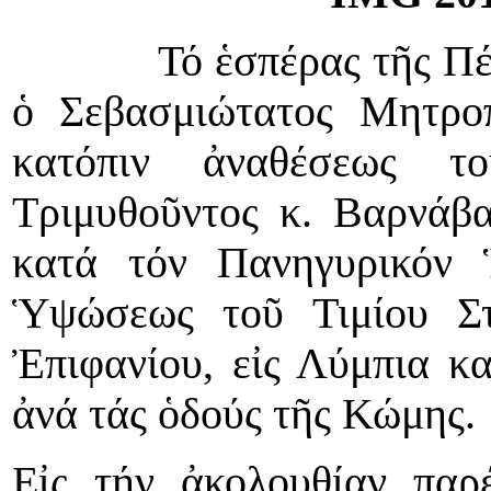
Τό ἑσπέρας τῆς Πέ
ὁ Σεβασμιώτατος Μητροπ
κατόπιν ἀναθέσεως το
Τριμυθοῦντος κ. Βαρνάβα
κατά τόν Πανηγυρικόν 
Ὑψώσεως τοῦ Τιμίου Στ
Ἐπιφανίου, εἰς Λύμπια κα
ἀνά τάς ὁδούς τῆς Κώμης.
Εἰς τήν ἀκολουθίαν παρ