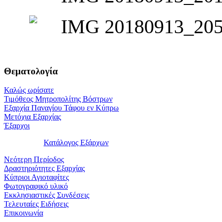
Θεματολογία
Καλώς ωρίσατε
Τιμόθεος Μητροπολίτης Βόστρων
Εξαρχία Παναγίου Τάφου εν Κύπρω
Μετόχια Εξαρχίας
Έξαρχοι
Κατάλογος Εξάρχων
Νεότερη Περίοδος
Δραστηριότητες Εξαρχίας
Κύπριοι Αγιοταφίτες
Φωτογραφικό υλικό
Εκκλησιαστικές Συνδέσεις
Τελευταίες Ειδήσεις
Επικοινωνία