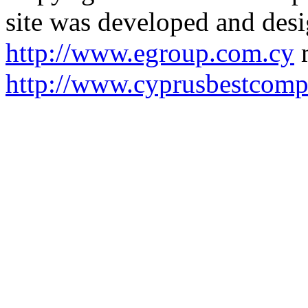
site was developed and des
http://www.egroup.com.cy
m
http://www.cyprusbestcomp