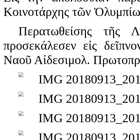
Κοινοτάρχης τῶν Ὀλυμπίων
Περατωθείσης τῆς Λι
προσεκάλεσεν εἰς δεῖπνο
Ναοῦ Αἰδεσιμολ. Πρωτοπρ